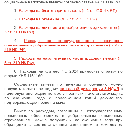
социальные налоговые вычеты согласно статье № 219 НК РФ
1.
Расходы на благотворительность (п.1 ст. 219 НК РФ)
2.
Расходы на обучение (п. 2 ст .219 НК РФ)
3.
Расходы на лечение и приобретение медикаментов (п.
3 ст. 219 НК РФ);
4.
Расходы на негосударственное пенсионное
обеспечение и добровольное пенсионное страхование (п. 4 ст.
219 НК РФ);
5. Расходы на накопительную часть трудовой пенсии (п.
5 ст. 219 НК РФ).
6. Расходы на фитнес / с 2024гприносить справку по
форме КНД 1151160
Социальные вычеты по лечению и обучению можно
получить только при подаче
налоговой декларации 3-НДФЛ
в
налоговую инспекцию по месту прописки налогоплательщика
по окончании года с приложением копий документов,
подтверждающих право на вычет.
Вычет по расходам, связанным с негосударственным
пенсионным обеспечением и добровольным пенсионным
страхованием, можно получить и до окончания года при
обращении с соответствующим заявлением и комплектом