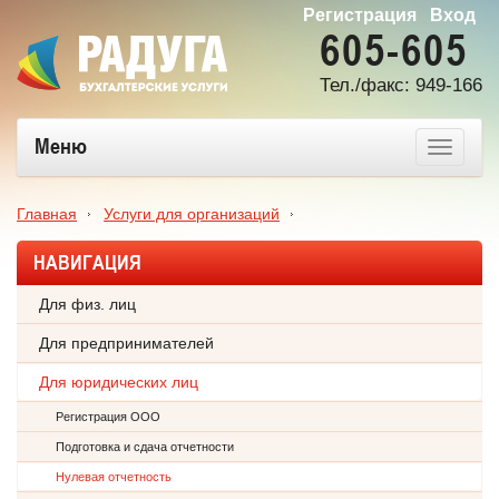
Регистрация
Вход
605-605
Тел./факс: 949-166
Меню
Главная
Услуги для организаций
НАВИГАЦИЯ
Нулевая отчетность для ООО
Для физ. лиц
Для предпринимателей
Для юридических лиц
Регистрация ООО
Подготовка и сдача отчетности
Нулевая отчетность